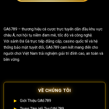
GA6789
– thương hiệu cá cược trực tuyến dẫn đầu khu vực
châu Á, nơi hội tụ niềm đam mê, tốc độ và công nghệ.
Với sảnh Đá Gà trực tiếp đẳng cấp, casino quốc tế và hệ
thống bảo mật tuyệt đối, GA6789 cam kết mang đến cho
người chơi Việt Nam trải nghiệm giải trí đỉnh cao, an toàn và
bền vững.
VỀ CHÚNG TÔI
Giới Thiệu GA6789
Trung Tâm Hỗ Trợ GA6789