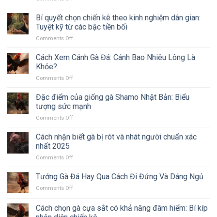
Bí
Nuôi
Cách
được
quyết
Để
Xem
ưa
Bí quyết chọn chiến kê theo kinh nghiệm dân gian:
chọn
Đá
Móng
chuộng
Tuyệt kỹ từ các bậc tiền bối
chiến
Không?
Gà
trong
kê
on
Comments Off
Đá:
tháng
Bí
Móng
12?
quyết
Cách Xem Cánh Gà Đá: Cánh Bao Nhiêu Lông Là
Rồng
chọn
Hay
Khỏe?
chiến
Móng
on
Comments Off
kê
Hổ
Cách
theo
Là
Xem
Đặc điểm của giống gà Shamo Nhật Bản: Biểu
kinh
Sát
Cánh
nghiệm
tượng sức mạnh
Thủ?
Gà
dân
on
Comments Off
Đá:
gian:
Đặc
Cánh
Tuyệt
điểm
Cách nhận biết gà bị rót và nhát người chuẩn xác
Bao
kỹ
của
Nhiêu
nhất 2025
từ
giống
Lông
các
on
Comments Off
gà
Là
bậc
Cách
Shamo
Khỏe?
tiền
nhận
Tướng Gà Đá Hay Qua Cách Đi Đứng Và Dáng Ngủ
Nhật
bối
biết
Bản:
on
Comments Off
gà
Biểu
Tướng
bị
tượng
Gà
Cách chọn gà cựa sắt có khả năng đâm hiểm: Bí kíp
rót
sức
Đá
và
mạnh