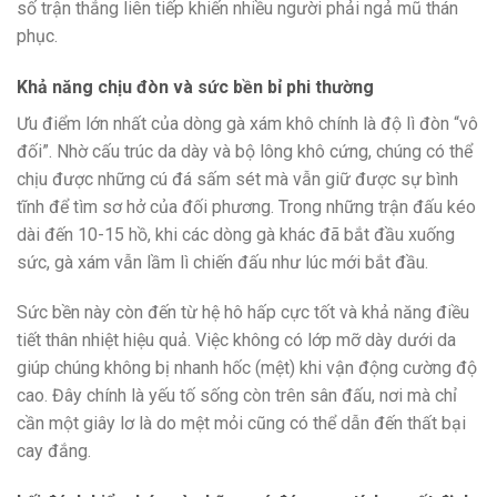
số trận thắng liên tiếp khiến nhiều người phải ngả mũ thán
phục.
Khả năng chịu đòn và sức bền bỉ phi thường
Ưu điểm lớn nhất của dòng gà xám khô chính là độ lì đòn “vô
đối”. Nhờ cấu trúc da dày và bộ lông khô cứng, chúng có thể
chịu được những cú đá sấm sét mà vẫn giữ được sự bình
tĩnh để tìm sơ hở của đối phương. Trong những trận đấu kéo
dài đến 10-15 hồ, khi các dòng gà khác đã bắt đầu xuống
sức, gà xám vẫn lầm lì chiến đấu như lúc mới bắt đầu.
Sức bền này còn đến từ hệ hô hấp cực tốt và khả năng điều
tiết thân nhiệt hiệu quả. Việc không có lớp mỡ dày dưới da
giúp chúng không bị nhanh hốc (mệt) khi vận động cường độ
cao. Đây chính là yếu tố sống còn trên sân đấu, nơi mà chỉ
cần một giây lơ là do mệt mỏi cũng có thể dẫn đến thất bại
cay đắng.