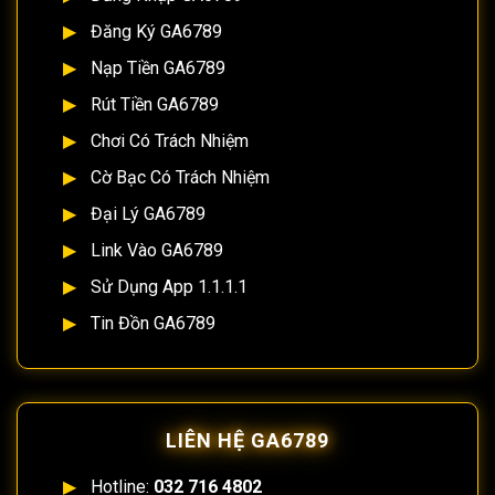
Đăng Ký GA6789
Nạp Tiền GA6789
Rút Tiền GA6789
Chơi Có Trách Nhiệm
Cờ Bạc Có Trách Nhiệm
Đại Lý GA6789
Link Vào GA6789
Sử Dụng App 1.1.1.1
Tin Đồn GA6789
LIÊN HỆ GA6789
Hotline:
032 716 4802