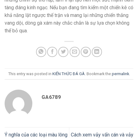
tàng đáng kinh ngạc. Nếu bạn đang tìm kiếm một chiến kê có
khả năng lật ngược thế trận và mang lại những chiến thắng
vang dội, dòng gà xám này chắc chắn là sự lựa chọn không
thể bỏ qua.
This entry was posted in
KIẾN THỨC ĐÁ GÀ
. Bookmark the
permalink
.
GA6789
Ý nghĩa của các loại màu lông
Cách xem vảy vấn cán và vảy