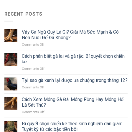
RECENT POSTS
Vảy Gà Ngũ Quỷ Là Gì? Giải Mã Sức Mạnh & Có
Nên Nuôi Để Đá Không?
on
Comments Off
Vảy
Gà
Cách phân biệt gà lai và gà rặc: Bí quyết chọn chiến
Ngũ
kê
Quỷ
on
Comments Off
Là
Cách
Gì?
phân
Tại sao gà xanh lại được ưa chuộng trong tháng 12?
Giải
biệt
Mã
on
Comments Off
gà
Sức
Tại
lai
Mạnh
sao
Cách Xem Móng Gà Đá: Móng Rồng Hay Móng Hổ
và
&
gà
gà
Là Sát Thủ?
Có
xanh
rặc:
Nên
on
Comments Off
lại
Bí
Nuôi
Cách
được
quyết
Để
Xem
ưa
Bí quyết chọn chiến kê theo kinh nghiệm dân gian:
chọn
Đá
Móng
chuộng
Tuyệt kỹ từ các bậc tiền bối
chiến
Không?
Gà