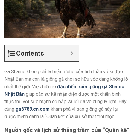
Contents
Gà Shamo không chỉ là biểu tượng của tinh thần võ sĩ đạo
Nhật Bản mà còn là giống gà chọi sở hữu vóc dáng khổng lồ
nhất thế giới. Việc hiểu rõ
đặc điểm của giống gà Shamo
Nhật Bản
giúp các sư kê nhận diện được một chiến binh
thực thụ với sức mạnh cơ bắp và lối đá vô cùng lỳ lợm. Hãy
cùng
ga6789.cn.com
khám phá vì sao giống gà này lại
được mệnh danh là “Quân kê” của xứ sở mặt trời mọc.
Nguồn gốc và lịch sử thăng trầm của “Quân kê”