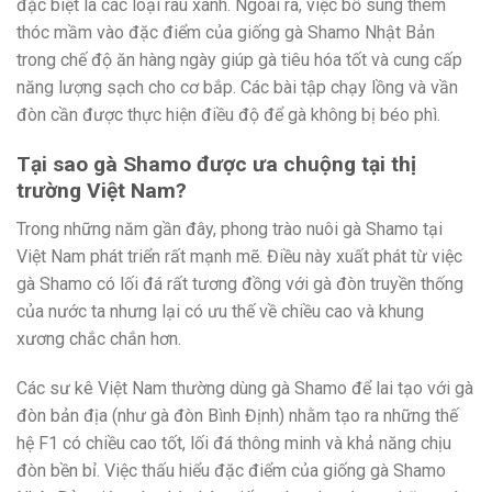
đặc biệt là các loại rau xanh. Ngoài ra, việc bổ sung thêm
thóc mầm vào đặc điểm của giống gà Shamo Nhật Bản
trong chế độ ăn hàng ngày giúp gà tiêu hóa tốt và cung cấp
năng lượng sạch cho cơ bắp. Các bài tập chạy lồng và vần
đòn cần được thực hiện điều độ để gà không bị béo phì.
Tại sao gà Shamo được ưa chuộng tại thị
trường Việt Nam?
Trong những năm gần đây, phong trào nuôi gà Shamo tại
Việt Nam phát triển rất mạnh mẽ. Điều này xuất phát từ việc
gà Shamo có lối đá rất tương đồng với gà đòn truyền thống
của nước ta nhưng lại có ưu thế về chiều cao và khung
xương chắc chắn hơn.
Các sư kê Việt Nam thường dùng gà Shamo để lai tạo với gà
đòn bản địa (như gà đòn Bình Định) nhằm tạo ra những thế
hệ F1 có chiều cao tốt, lối đá thông minh và khả năng chịu
đòn bền bỉ. Việc thấu hiểu đặc điểm của giống gà Shamo