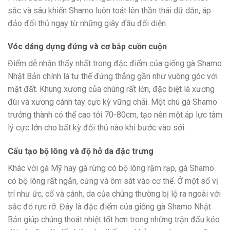
sắc và sâu khiến Shamo luôn toát lên thần thái dữ dằn, áp
đảo đối thủ ngay từ những giây đầu đối diện.
Vóc dáng dựng đứng và cơ bắp cuồn cuộn
Điểm dễ nhận thấy nhất trong đặc điểm của giống gà Shamo
Nhật Bản chính là tư thế đứng thẳng gần như vuông góc với
mặt đất. Khung xương của chúng rất lớn, đặc biệt là xương
đùi và xương cánh tay cực kỳ vững chãi. Một chú gà Shamo
trưởng thành có thể cao tới 70-80cm, tạo nên một áp lực tâm
lý cực lớn cho bất kỳ đối thủ nào khi bước vào sới.
Cấu tạo bộ lông và độ hở da đặc trưng
Khác với gà Mỹ hay gà rừng có bộ lông rậm rạp, gà Shamo
có bộ lông rất ngắn, cứng và ôm sát vào cơ thể. Ở một số vị
trí như ức, cổ và cánh, da của chúng thường bị lộ ra ngoài với
sắc đỏ rực rỡ. Đây là đặc điểm của giống gà Shamo Nhật
Bản giúp chúng thoát nhiệt tốt hơn trong những trận đấu kéo