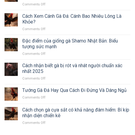
trong
kê
on
Comments Off
Đá:
tháng
Bí
Móng
12?
quyết
Cách Xem Cánh Gà Đá: Cánh Bao Nhiêu Lông Là
Rồng
chọn
Hay
Khỏe?
chiến
Móng
on
Comments Off
kê
Hổ
Cách
theo
Là
Xem
Đặc điểm của giống gà Shamo Nhật Bản: Biểu
kinh
Sát
Cánh
nghiệm
tượng sức mạnh
Thủ?
Gà
dân
on
Comments Off
Đá:
gian:
Đặc
Cánh
Tuyệt
điểm
Cách nhận biết gà bị rót và nhát người chuẩn xác
Bao
kỹ
của
Nhiêu
nhất 2025
từ
giống
Lông
các
on
Comments Off
gà
Là
bậc
Cách
Shamo
Khỏe?
tiền
nhận
Tướng Gà Đá Hay Qua Cách Đi Đứng Và Dáng Ngủ
Nhật
bối
biết
Bản:
on
Comments Off
gà
Biểu
Tướng
bị
tượng
Gà
Cách chọn gà cựa sắt có khả năng đâm hiểm: Bí kíp
rót
sức
Đá
và
nhận diện chiến kê
mạnh
Hay
nhát
on
Comments Off
Qua
người
Cách
Cách
chuẩn
chọn
Đi
xác