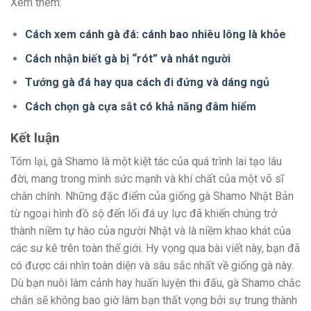
Xem thêm:
Cách xem cánh gà đá: cánh bao nhiêu lông là khỏe
Cách nhận biết gà bị “rót” và nhát người
Tướng gà đá hay qua cách đi đứng và dáng ngủ
Cách chọn gà cựa sắt có khả năng đâm hiểm
Kết luận
Tóm lại, gà Shamo là một kiệt tác của quá trình lai tạo lâu
đời, mang trong mình sức mạnh và khí chất của một võ sĩ
chân chính. Những đặc điểm của giống gà Shamo Nhật Bản
từ ngoại hình đồ sộ đến lối đá uy lực đã khiến chúng trở
thành niềm tự hào của người Nhật và là niềm khao khát của
các sư kê trên toàn thế giới. Hy vọng qua bài viết này, bạn đã
có được cái nhìn toàn diện và sâu sắc nhất về giống gà này.
Dù bạn nuôi làm cảnh hay huấn luyện thi đấu, gà Shamo chắc
chắn sẽ không bao giờ làm bạn thất vọng bởi sự trung thành