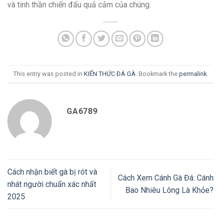
và tinh thần chiến đấu quả cảm của chúng.
This entry was posted in
KIẾN THỨC ĐÁ GÀ
. Bookmark the
permalink
.
GA6789
Cách nhận biết gà bị rót và
Cách Xem Cánh Gà Đá: Cánh
nhát người chuẩn xác nhất
Bao Nhiêu Lông Là Khỏe?
2025