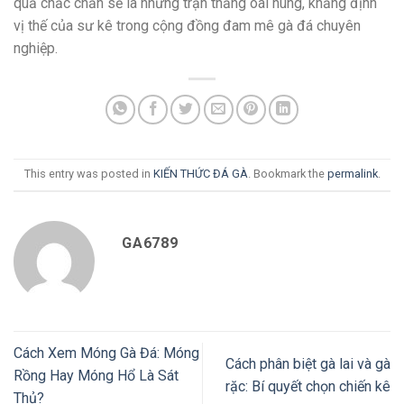
quả chắc chắn sẽ là những trận thắng oai hùng, khẳng định
vị thế của sư kê trong cộng đồng đam mê gà đá chuyên
nghiệp.
This entry was posted in
KIẾN THỨC ĐÁ GÀ
. Bookmark the
permalink
.
GA6789
Cách Xem Móng Gà Đá: Móng
Cách phân biệt gà lai và gà
Rồng Hay Móng Hổ Là Sát
rặc: Bí quyết chọn chiến kê
Thủ?