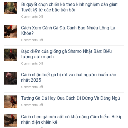
Để
Xem
ưa
Bí quyết chọn chiến kê theo kinh nghiệm dân gian:
chọn
Đá
Móng
chuộng
Tuyệt kỹ từ các bậc tiền bối
chiến
Không?
Gà
trong
kê
on
Comments Off
Đá:
tháng
Bí
Móng
12?
quyết
Cách Xem Cánh Gà Đá: Cánh Bao Nhiêu Lông Là
Rồng
chọn
Hay
Khỏe?
chiến
Móng
on
Comments Off
kê
Hổ
Cách
theo
Là
Xem
Đặc điểm của giống gà Shamo Nhật Bản: Biểu
kinh
Sát
Cánh
nghiệm
tượng sức mạnh
Thủ?
Gà
dân
on
Comments Off
Đá:
gian:
Đặc
Cánh
Tuyệt
điểm
Cách nhận biết gà bị rót và nhát người chuẩn xác
Bao
kỹ
của
Nhiêu
nhất 2025
từ
giống
Lông
các
on
Comments Off
gà
Là
bậc
Cách
Shamo
Khỏe?
tiền
nhận
Tướng Gà Đá Hay Qua Cách Đi Đứng Và Dáng Ngủ
Nhật
bối
biết
Bản:
on
Comments Off
gà
Biểu
Tướng
bị
tượng
Gà
Cách chọn gà cựa sắt có khả năng đâm hiểm: Bí kíp
rót
sức
Đá
và
nhận diện chiến kê
mạnh
Hay
nhát