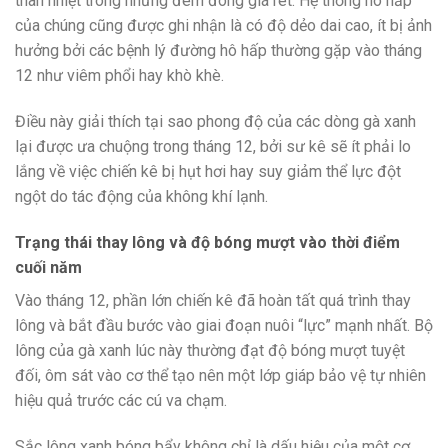
thân nhiệt trong những đêm đông giá rét. Hệ thống hô hấp
của chúng cũng được ghi nhận là có độ dẻo dai cao, ít bị ảnh
hưởng bởi các bệnh lý đường hô hấp thường gặp vào tháng
12 như viêm phổi hay khò khè.
Điều này giải thích tại sao phong độ của các dòng gà xanh
lại được ưa chuộng trong tháng 12, bởi sư kê sẽ ít phải lo
lắng về việc chiến kê bị hụt hơi hay suy giảm thể lực đột
ngột do tác động của không khí lạnh.
Trạng thái thay lông và độ bóng mượt vào thời điểm
cuối năm
Vào tháng 12, phần lớn chiến kê đã hoàn tất quá trình thay
lông và bắt đầu bước vào giai đoạn nuôi “lực” mạnh nhất. Bộ
lông của gà xanh lúc này thường đạt độ bóng mượt tuyệt
đối, ôm sát vào cơ thể tạo nên một lớp giáp bảo vệ tự nhiên
hiệu quả trước các cú va chạm.
Sắc lông xanh bóng bẩy không chỉ là dấu hiệu của một cơ