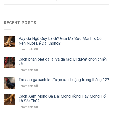
RECENT POSTS
Vảy Gà Ngũ Quỷ Là Gì? Giải Mã Sức Mạnh & Có
Nên Nuôi Để Đá Không?
on
Comments Off
Vảy
Gà
Cách phân biệt gà lai và gà rặc: Bí quyết chọn chiến
Ngũ
kê
Quỷ
on
Comments Off
Là
Cách
Gì?
phân
Tại sao gà xanh lại được ưa chuộng trong tháng 12?
Giải
biệt
Mã
on
Comments Off
gà
Sức
Tại
lai
Mạnh
sao
Cách Xem Móng Gà Đá: Móng Rồng Hay Móng Hổ
và
&
gà
gà
Là Sát Thủ?
Có
xanh
rặc:
Nên
on
Comments Off
lại
Bí
Nuôi
Cách
được
quyết