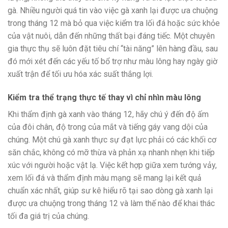
gà. Nhiều người quá tin vào việc gà xanh lại được ưa chuộng
trong tháng 12 mà bỏ qua việc kiểm tra lối đá hoặc sức khỏe
của vật nuôi, dẫn đến những thất bại đáng tiếc. Một chuyên
gia thực thụ sẽ luôn đặt tiêu chí “tài năng” lên hàng đầu, sau
đó mới xét đến các yếu tố bổ trợ như màu lông hay ngày giờ
xuất trận để tối ưu hóa xác suất thắng lợi.
Kiểm tra thể trạng thực tế thay vì chỉ nhìn màu lông
Khi thẩm định gà xanh vào tháng 12, hãy chú ý đến độ ấm
của đôi chân, độ trong của mắt và tiếng gáy vang dội của
chúng. Một chú gà xanh thực sự đạt lực phải có các khối cơ
săn chắc, không có mỡ thừa và phản xạ nhanh nhẹn khi tiếp
xúc với người hoặc vật lạ. Việc kết hợp giữa xem tướng vảy,
xem lối đá và thẩm định màu mạng sẽ mang lại kết quả
chuẩn xác nhất, giúp sư kê hiểu rõ tại sao dòng gà xanh lại
được ưa chuộng trong tháng 12 và làm thế nào để khai thác
tối đa giá trị của chúng.