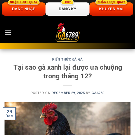
NHẬN LƯỢT QUAY
+100K
NHẬN LƯỢT QUAY
ĐĂNG NHẬP
ĐĂNG KÝ
KHUYẾN MÃI
Skip
to
content
KIẾN THỨC ĐÁ GÀ
Tại sao gà xanh lại được ưa chuộng
trong tháng 12?
POSTED ON
DECEMBER 29, 2025
BY
GA6789
29
Dec