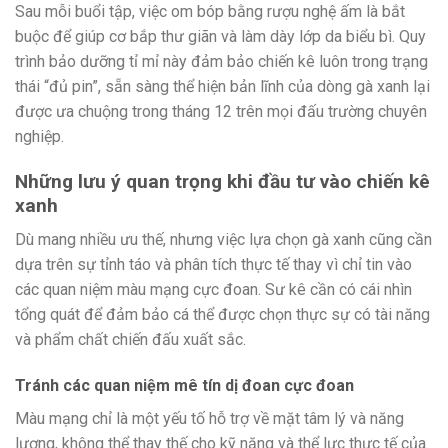
Sau mỗi buổi tập, việc om bóp bằng rượu nghệ ấm là bắt
buộc để giúp cơ bắp thư giãn và làm dày lớp da biểu bì. Quy
trình bảo dưỡng tỉ mỉ này đảm bảo chiến kê luôn trong trạng
thái “đủ pin”, sẵn sàng thể hiện bản lĩnh của dòng gà xanh lại
được ưa chuộng trong tháng 12 trên mọi đấu trường chuyên
nghiệp.
Những lưu ý quan trọng khi đầu tư vào chiến kê
xanh
Dù mang nhiều ưu thế, nhưng việc lựa chọn gà xanh cũng cần
dựa trên sự tỉnh táo và phân tích thực tế thay vì chỉ tin vào
các quan niệm màu mạng cực đoan. Sư kê cần có cái nhìn
tổng quát để đảm bảo cá thể được chọn thực sự có tài năng
và phẩm chất chiến đấu xuất sắc.
Tránh các quan niệm mê tín dị đoan cực đoan
Màu mạng chỉ là một yếu tố hỗ trợ về mặt tâm lý và năng
lượng, không thể thay thế cho kỹ năng và thể lực thực tế của