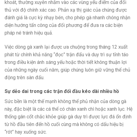
khoát, thường xuyên nhắm vào các vùng yếu điểm của đối
thủ với độ chính xác cao. Phản xạ thị giác của chúng được
đánh giá là cực kỳ nhạy bén, cho phép gà nhanh chóng nhận
diện hướng tấn công của đối phương để đưa ra các biện
pháp né tránh hiệu quả.
Việc dòng gà xanh lại được ưa chuộng trong tháng 12 xuất
phát từ chính khả năng “đọc” trận đấu và duy trì sự tỉnh táo
trong điều kiện ánh sáng yếu hoặc thời tiết không thuận lợi
của những ngày cuối năm, giúp chúng luôn giữ vững thế chủ
động trên sàn đấu.
Sự dẻo dai trong các trận đối đầu kéo dài nhiều hồ
Sức bền là một thế mạnh không thể phủ nhận của dòng gà
này, đặc biệt là các cá thể có chân xanh chì hoặc xanh lục. Hệ
thống gân cốt chắc khỏe giúp gà duy trì được lực đá ổn định
từ hồ đầu tiên đến hồ cuối cùng mà không có dấu hiệu bị
“rót” hay xuống sức.