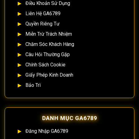
Điều Khoản Sử Dụng
Liên Hệ GA6789
Quyền Riêng Tư
Miễn Trừ Trách Nhiệm
Chăm Sóc Khách Hàng
Câu Hỏi Thường Gặp
Chính Sách Cookie
Giấy Phép Kinh Doanh
Bảo Trì
DANH MỤC GA6789
Đăng Nhập GA6789