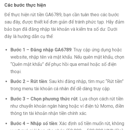
Các bước thực hiện
Để thực hiện rút tiền GA6789, bạn cần tuân theo các bước
sau đây, được thiết kế đơn giản để tránh phức tạp. Hãy đảm
bảo bạn đã đăng nhập tài khoản và kiểm tra số dư. Dưới
đây là hướng dẫn cụ thể:
Bước 1 – Đăng nhập GA6789
: Truy cập ứng dụng hoặc
website, nhập tên và mật khẩu. Nếu quên mật khẩu, chọn
“Quên mật khẩu” để phục hồi qua email hoặc số điện
thoại.
Bước 2 – Rút tiền
: Sau khi đăng nhập, tìm mục “Rút tiền”
trong menu tài khoản cá nhân để dễ dàng truy cập.
Bước 3 – Chọn phương thức rút
: Lựa chọn cách rút tiền
như chuyển khoản ngân hàng hoặc ví điện tử Momo, điền
thông tin tài khoản nhận tiền chính xác.
Bước 4 – Nhập số tiền
: Xác định số tiền muốn rút, không