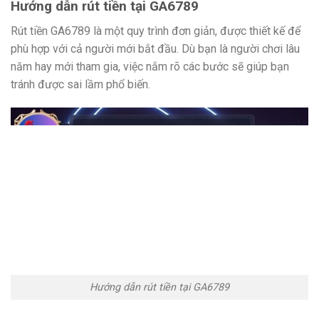
Hướng dẫn rút tiền tại GA6789
Rút tiền GA6789 là một quy trình đơn giản, được thiết kế để
phù hợp với cả người mới bắt đầu. Dù bạn là người chơi lâu
năm hay mới tham gia, việc nắm rõ các bước sẽ giúp bạn
tránh được sai lầm phổ biến.
Hướng dẫn rút tiền tại GA6789