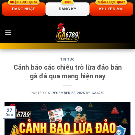
NHẬN LƯỢT QUAY
+100K
NHẬN LƯỢT QUAY
ĐĂNG NHẬP
ĐĂNG KÝ
KHUYẾN MÃI
Skip
to
content
TIN TỨC
Cảnh báo các chiêu trò lừa đảo bán
gà đá qua mạng hiện nay
POSTED ON
DECEMBER 27, 2025
BY
GA6789
27
Dec