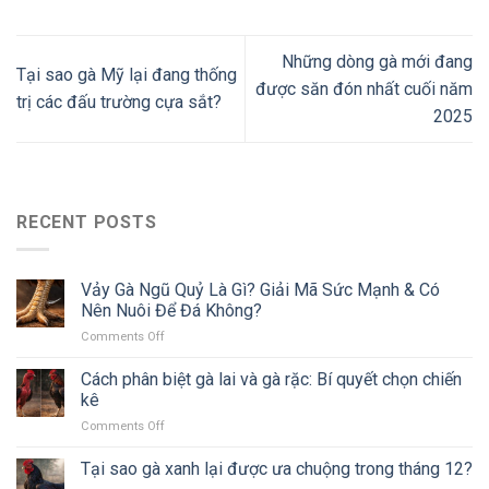
Những dòng gà mới đang
Tại sao gà Mỹ lại đang thống
được săn đón nhất cuối năm
trị các đấu trường cựa sắt?
2025
RECENT POSTS
Vảy Gà Ngũ Quỷ Là Gì? Giải Mã Sức Mạnh & Có
Nên Nuôi Để Đá Không?
on
Comments Off
Vảy
Gà
Cách phân biệt gà lai và gà rặc: Bí quyết chọn chiến
Ngũ
kê
Quỷ
on
Comments Off
Là
Cách
Gì?
phân
Tại sao gà xanh lại được ưa chuộng trong tháng 12?
Giải
biệt
Mã