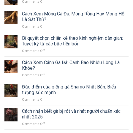
on
Comments Off
gà
Sức
Tại
lai
Mạnh
sao
Cách Xem Móng Gà Đá: Móng Rồng Hay Móng Hổ
và
&
gà
gà
Là Sát Thủ?
Có
xanh
rặc:
Nên
on
Comments Off
lại
Bí
Nuôi
Cách
được
quyết
Để
Xem
ưa
Bí quyết chọn chiến kê theo kinh nghiệm dân gian:
chọn
Đá
Móng
chuộng
Tuyệt kỹ từ các bậc tiền bối
chiến
Không?
Gà
trong
kê
on
Comments Off
Đá:
tháng
Bí
Móng
12?
quyết
Cách Xem Cánh Gà Đá: Cánh Bao Nhiêu Lông Là
Rồng
chọn
Hay
Khỏe?
chiến
Móng
on
Comments Off
kê
Hổ
Cách
theo
Là
Xem
Đặc điểm của giống gà Shamo Nhật Bản: Biểu
kinh
Sát
Cánh
nghiệm
tượng sức mạnh
Thủ?
Gà
dân
on
Comments Off
Đá:
gian:
Đặc
Cánh
Tuyệt
điểm
Cách nhận biết gà bị rót và nhát người chuẩn xác
Bao
kỹ
của
Nhiêu
nhất 2025
từ
giống
Lông
các
on
Comments Off
gà
Là
bậc
Cách
Shamo
Khỏe?
tiền