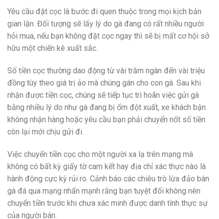
Yêu cầu đặt cọc là bước đi quen thuộc trong mọi kịch bản
gian lận. Đối tượng sẽ lấy lý do gà đang có rất nhiều người
hỏi mua, nếu bạn không đặt cọc ngay thì sẽ bị mất cơ hội sở
hữu một chiến kê xuất sắc.
Số tiền cọc thường dao động từ vài trăm ngàn đến vài triệu
đồng tùy theo giá trị ảo mà chúng gán cho con gà. Sau khi
nhận được tiền cọc, chúng sẽ tiếp tục trì hoãn việc gửi gà
bằng nhiều lý do như gà đang bị ốm đột xuất, xe khách bận
không nhận hàng hoặc yêu cầu bạn phải chuyển nốt số tiền
còn lại mới chịu gửi đi.
Việc chuyển tiền cọc cho một người xa lạ trên mạng mà
không có bất kỳ giấy tờ cam kết hay địa chỉ xác thực nào là
hành động cực kỳ rủi ro. Cảnh báo các chiêu trò lừa đảo bán
gà đá qua mạng
nhấn mạnh rằng bạn tuyệt đối không nên
chuyển tiền trước khi chưa xác minh được danh tính thực sự
của người bán.