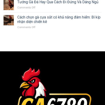
nhận
Tướng Gà Đá Hay Qua Cách Đi Đứng Và Dáng Ngủ
Nhật
bối
biết
Bản:
on
Comments Off
gà
Biểu
Tướng
bị
tượng
Gà
Cách chọn gà cựa sắt có khả năng đâm hiểm: Bí kíp
rót
sức
Đá
và
nhận diện chiến kê
mạnh
Hay
nhát
on
Comments Off
Qua
người
Cách
Cách
chuẩn
chọn
Đi
xác
gà
Đứng
nhất
cựa
Và
2025
sắt
Dáng
có
Ngủ
khả
năng
đâm
hiểm:
Bí
kíp
nhận
diện
chiến
kê