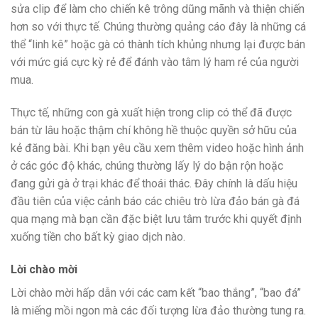
sửa clip để làm cho chiến kê trông dũng mãnh và thiện chiến
hơn so với thực tế. Chúng thường quảng cáo đây là những cá
thể “linh kê” hoặc gà có thành tích khủng nhưng lại được bán
với mức giá cực kỳ rẻ để đánh vào tâm lý ham rẻ của người
mua.
Thực tế, những con gà xuất hiện trong clip có thể đã được
bán từ lâu hoặc thậm chí không hề thuộc quyền sở hữu của
kẻ đăng bài. Khi bạn yêu cầu xem thêm video hoặc hình ảnh
ở các góc độ khác, chúng thường lấy lý do bận rộn hoặc
đang gửi gà ở trại khác để thoái thác. Đây chính là dấu hiệu
đầu tiên của việc cảnh báo các chiêu trò lừa đảo bán gà đá
qua mạng mà bạn cần đặc biệt lưu tâm trước khi quyết định
xuống tiền cho bất kỳ giao dịch nào.
Lời chào mời
Lời chào mời hấp dẫn với các cam kết “bao thắng”, “bao đá”
là miếng mồi ngon mà các đối tượng lừa đảo thường tung ra.