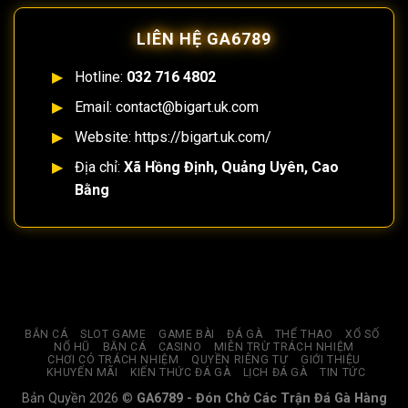
LIÊN HỆ GA6789
Hotline:
032 716 4802
Email:
contact@bigart.uk.com
Website: https://bigart.uk.com/
Địa chỉ:
Xã Hồng Định, Quảng Uyên, Cao
Bằng
BẮN CÁ
SLOT GAME
GAME BÀI
ĐÁ GÀ
THỂ THAO
XỔ SỐ
NỔ HŨ
BẮN CÁ
CASINO
MIỄN TRỪ TRÁCH NHIỆM
CHƠI CÓ TRÁCH NHIỆM
QUYỀN RIÊNG TƯ
GIỚI THIỆU
KHUYẾN MÃI
KIẾN THỨC ĐÁ GÀ
LỊCH ĐÁ GÀ
TIN TỨC
Bản Quyền 2026 ©
GA6789 - Đón Chờ Các Trận Đá Gà Hàng