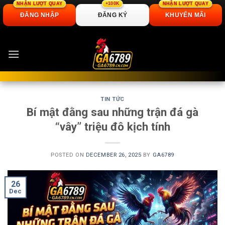
NHẬN LƯỢT QUAY
+100K
NHẬN LƯỢT QUAY
ĐĂNG NHẬP
ĐĂNG KÝ
KHUYẾN MÃI
Skip
to
content
TIN TỨC
Bí mật đằng sau những trận đá gà
“vây” triệu đô kịch tính
POSTED ON
DECEMBER 26, 2025
BY
GA6789
26
Dec