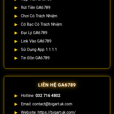
Rút Tiền GA6789
Chơi Có Trách Nhiệm
Cờ Bạc Có Trách Nhiệm
Đại Lý GA6789
Link Vào GA6789
Sử Dụng App 1.1.1.1
Tin Đồn GA6789
LIÊN HỆ GA6789
Hotline:
032 716 4802
Email:
contact@bigart.uk.com
Website: https://bigart.uk.com/