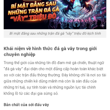
Bí mật đằng sau những trận đá gà “vây” triệu đô kịch tính
Khái niệm về hình thức đá gà vây trong giới
chuyên nghiệp
Trong thế giới của những tín đồ đam mê gà chiến, thuật ngữ
“đá gà vây” đại diện cho một đẳng cấp hoàn toàn khác biệt
so với các trận đấu thông thường. Đây không chỉ là nơi so tài
giữa những chiến kê dũng mãnh mà còn là sàn đấu của
những trí tuệ, sự tính toán và những nguồn lực tài chính
khổng lồ từ các đại gia sừng sỏ.
Bản chất của sới đấu vây