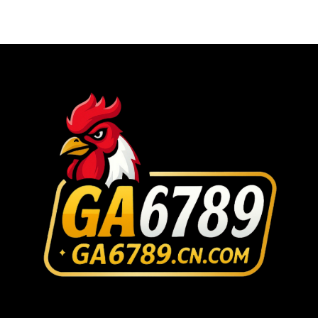
gà
Đứng
nhất
cựa
Và
2025
sắt
Dáng
có
Ngủ
khả
năng
đâm
hiểm:
Bí
kíp
nhận
diện
chiến
kê