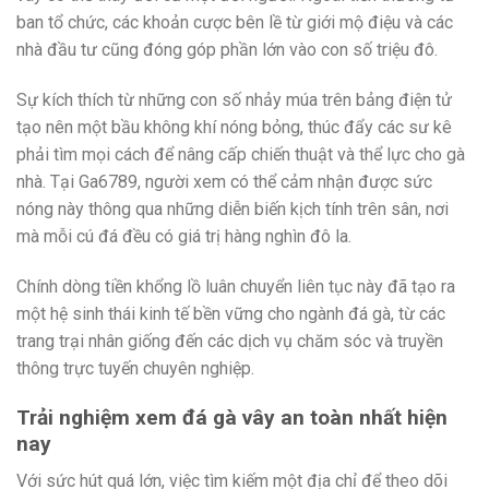
ban tổ chức, các khoản cược bên lề từ giới mộ điệu và các
nhà đầu tư cũng đóng góp phần lớn vào con số triệu đô.
Sự kích thích từ những con số nhảy múa trên bảng điện tử
tạo nên một bầu không khí nóng bỏng, thúc đẩy các sư kê
phải tìm mọi cách để nâng cấp chiến thuật và thể lực cho gà
nhà. Tại Ga6789, người xem có thể cảm nhận được sức
nóng này thông qua những diễn biến kịch tính trên sân, nơi
mà mỗi cú đá đều có giá trị hàng nghìn đô la.
Chính dòng tiền khổng lồ luân chuyển liên tục này đã tạo ra
một hệ sinh thái kinh tế bền vững cho ngành đá gà, từ các
trang trại nhân giống đến các dịch vụ chăm sóc và truyền
thông trực tuyến chuyên nghiệp.
Trải nghiệm xem đá gà vây an toàn nhất hiện
nay
Với sức hút quá lớn, việc tìm kiếm một địa chỉ để theo dõi