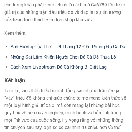
chu trong khâu phát sóng chính là cách mà Ga6789 tôn trọng
giá trị của những trận đấu triệu đô và đáp lại sự tin tưởng
của hàng triệu thành viên trên khắp khu vực.
Xem thêm:
Ảnh Hưởng Của Thời Tiết Tháng 12 Đến Phong Độ Gà Đá
Những Sai Lầm Khiến Người Chơi Đá Gà Dễ Thua Lỗ
Cách Xem Livestream Đá Gà Không Bị Giật Lag
Kết luận
Tóm lại, việc thấu hiểu bí mật đằng sau những trận đá gà
“vây” triệu đô không chỉ giúp chúng ta mở mang kiến thức về
một loại hình giải trí xa xỉ mà còn mang lại những bài học
quý báu về sự chuyên nghiệp, minh bạch và bản lĩnh trong
mọi lĩnh vực của cuộc sống. Hy vọng rằng với những thông
tin chuyên sâu này, bạn sẽ có cái nhìn đa chiều hơn về thế