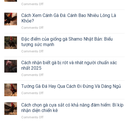
trong
kê
on
Comments Off
Đá:
tháng
Bí
Móng
12?
quyết
Cách Xem Cánh Gà Đá: Cánh Bao Nhiêu Lông Là
Rồng
chọn
Hay
Khỏe?
chiến
Móng
on
Comments Off
kê
Hổ
Cách
theo
Là
Xem
Đặc điểm của giống gà Shamo Nhật Bản: Biểu
kinh
Sát
Cánh
nghiệm
tượng sức mạnh
Thủ?
Gà
dân
on
Comments Off
Đá:
gian:
Đặc
Cánh
Tuyệt
điểm
Cách nhận biết gà bị rót và nhát người chuẩn xác
Bao
kỹ
của
Nhiêu
nhất 2025
từ
giống
Lông
các
on
Comments Off
gà
Là
bậc
Cách
Shamo
Khỏe?
tiền
nhận
Tướng Gà Đá Hay Qua Cách Đi Đứng Và Dáng Ngủ
Nhật
bối
biết
Bản:
on
Comments Off
gà
Biểu
Tướng
bị
tượng
Gà
Cách chọn gà cựa sắt có khả năng đâm hiểm: Bí kíp
rót
sức
Đá
và
nhận diện chiến kê
mạnh
Hay
nhát
on
Comments Off
Qua
người
Cách
Cách
chuẩn
chọn
Đi
xác