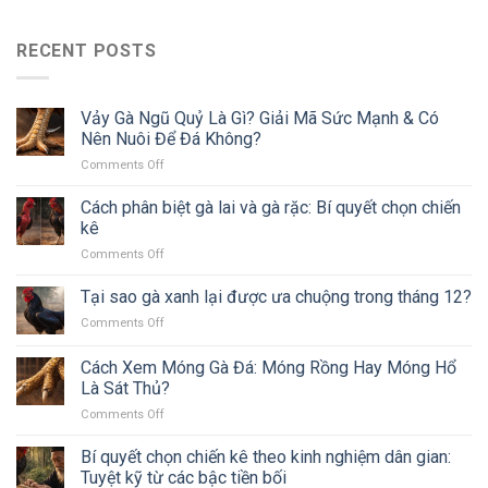
RECENT POSTS
Vảy Gà Ngũ Quỷ Là Gì? Giải Mã Sức Mạnh & Có
Nên Nuôi Để Đá Không?
on
Comments Off
Vảy
Gà
Cách phân biệt gà lai và gà rặc: Bí quyết chọn chiến
Ngũ
kê
Quỷ
on
Comments Off
Là
Cách
Gì?
phân
Tại sao gà xanh lại được ưa chuộng trong tháng 12?
Giải
biệt
Mã
on
Comments Off
gà
Sức
Tại
lai
Mạnh
sao
Cách Xem Móng Gà Đá: Móng Rồng Hay Móng Hổ
và
&
gà
gà
Là Sát Thủ?
Có
xanh
rặc:
Nên
on
Comments Off
lại
Bí
Nuôi
Cách
được
quyết
Để
Xem
ưa
Bí quyết chọn chiến kê theo kinh nghiệm dân gian:
chọn
Đá
Móng
chuộng
Tuyệt kỹ từ các bậc tiền bối
chiến
Không?
Gà