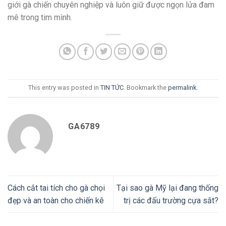
giới gà chiến chuyên nghiệp và luôn giữ được ngọn lửa đam
mê trong tim mình.
This entry was posted in
TIN TỨC
. Bookmark the
permalink
.
GA6789
Cách cắt tai tích cho gà chọi
Tại sao gà Mỹ lại đang thống
đẹp và an toàn cho chiến kê
trị các đấu trường cựa sắt?