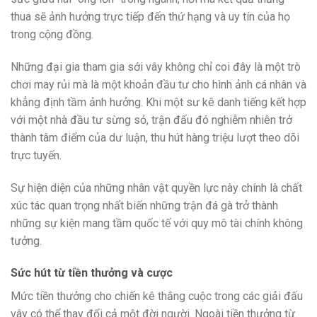
thua sẽ ảnh hưởng trực tiếp đến thứ hạng và uy tín của họ
trong cộng đồng.
Những đại gia tham gia sới vây không chỉ coi đây là một trò
chơi may rủi mà là một khoản đầu tư cho hình ảnh cá nhân và
khẳng định tầm ảnh hưởng. Khi một sư kê danh tiếng kết hợp
với một nhà đầu tư sừng sỏ, trận đấu đó nghiễm nhiên trở
thành tâm điểm của dư luận, thu hút hàng triệu lượt theo dõi
trực tuyến.
Sự hiện diện của những nhân vật quyền lực này chính là chất
xúc tác quan trọng nhất biến những trận đá gà trở thành
những sự kiện mang tầm quốc tế với quy mô tài chính không
tưởng.
Sức hút từ tiền thưởng và cược
Mức tiền thưởng cho chiến kê thắng cuộc trong các giải đấu
vây có thể thay đổi cả một đời người. Ngoài tiền thưởng từ